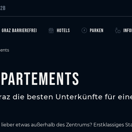
B2B
GRAZ BARRIEREFREI
HOTELS
PARKEN
INF
ents
ppartements
az die besten Unterkünfte für ein
h lieber etwas außerhalb des Zentrums? Erstklassiges St