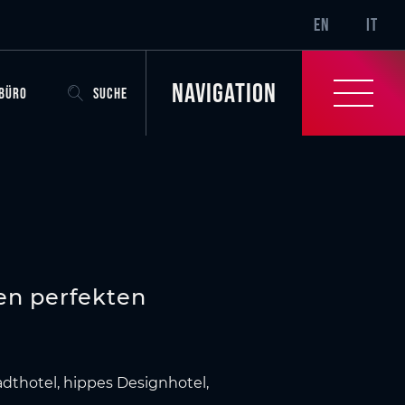
SR-ONLY.CURRENT
EN
IT
Navigation
OBÜRO
SUCHE
en perfekten
adthotel, hippes Designhotel,