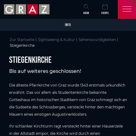
Overview of All Content
Stiegenkirche
Wissenswertes
Sehenswertes in Graz
Skip to main content
Skip to table of contents
Skip to main navigation
SUCHE
EVENTS
INFO
Zur Startseite
Sightseeing & Kultur
Sehenswürdigkeiten
Stiegenkirche
Stiegenkirche
Bis auf weiteres geschlossen!
Die älteste Pfarrkirche von Graz wurde 1343 erstmals urkundlich
erwähnt. Das vor allem als Studentenkirche bekannte
Gotteshaus im historischen Stadtkern von Graz schmiegt sich an
die Südseite des Schlossberges, versteckt hinter den mächtigen
Mauern eines einstigen Augustinerklosters.
Ihr schlanker Kirchturm ragt versteckt hinter einer Häuserzeile
in der Altstadt empor, die Kirche wird durch einen